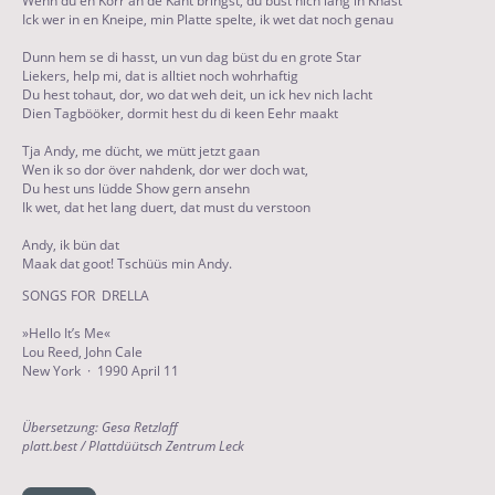
Wenn du en Korr an de Kant bringst, du büst nich lang in Knast
Ick wer in en Kneipe, min Platte spelte, ik wet dat noch genau
Dunn hem se di hasst, un vun dag büst du en grote Star
Liekers, help mi, dat is alltiet noch wohrhaftig
Du hest tohaut, dor, wo dat weh deit, un ick hev nich lacht
Dien Tagbööker, dormit hest du di keen Eehr maakt
Tja Andy, me dücht, we mütt jetzt gaan
Wen ik so dor över nahdenk, dor wer doch wat,
Du hest uns lüdde Show gern ansehn
Ik wet, dat het lang duert, dat must du verstoon
Andy, ik bün dat
Maak dat goot! Tschüüs min Andy.
SONGS FOR DRELLA
»Hello It’s Me«
Lou Reed, John Cale
New York · 1990 April 11
Übersetzung: Gesa Retzlaff
platt.best / Plattdüütsch Zentrum Leck