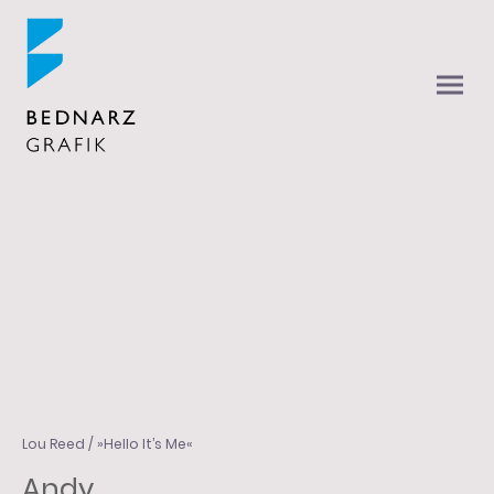
blind
Lou Reed / »Hello It’s Me«
Andy,