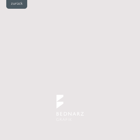
zurück
blind