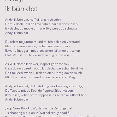
ik bün dat
Andy, ik bün dat, heff di lang nich sehn
Harr ik doch, in dien Levenstiet, harr ik doch foken
Ick dacht, du mookst mi wat för, werst du schuulsch
Andy, ik bün dat
Du fehlst mi jümmers und mi fehlt ok dien Verstand
Ideen sodennig as du, de het keen en anners
Ik wer alltiet gern mit di tosamen, bi’t moolen, teken
Blot bi’t lest mol hev ik nich richtig henkeken
As Willi Nome lech wer, inspart ganz för sick
Hest du no Speed froogt, ick dacht, dat schull för di wen
Deit mi leed, wenn ik nich an dien Hart glööven much
Mi dücht dat allns to end is vun denn ersten Dag
Andy, ik bün dat, de Utstellung wer banning grotardig,
De Tapete mit de Köö, de flegend Silberküssen
Ik wünsch, ik har better oppasst, as se die all utlacht heb
Andy, ik bün dat
„Pop Goes Pop Artist“, dat wer de Zeitungstitel
„Is shooting a put on, is Warhol really dead ?“